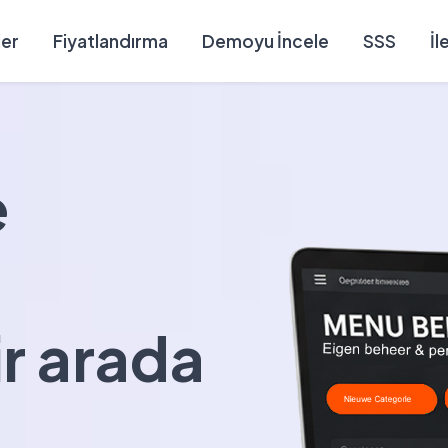
ler
Fiyatlandırma
Demoyu İncele
SSS
İl
e
ir arada