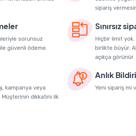
sipariş vermesin
meler
Sınırsız sip
leriyle sorunsuz
Hiçbir limit yok
le güvenli ödeme.
birlikte büyür. A
açıkça görünür
Anlık Bildi
aj, kampanya veya
Yeni sipariş mi
Müşterinin dikkatini ilk