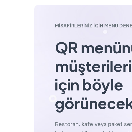
MISAFIRLERINIZ IÇIN MENÜ DEN
QR menün
müşterileri
için böyle
görünece
Restoran, kafe veya paket servi