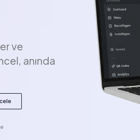
ler ve
ncel, anında
cele
ne