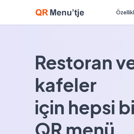
Özellik
Restoran v
kafeler
için hepsi b
QR menü