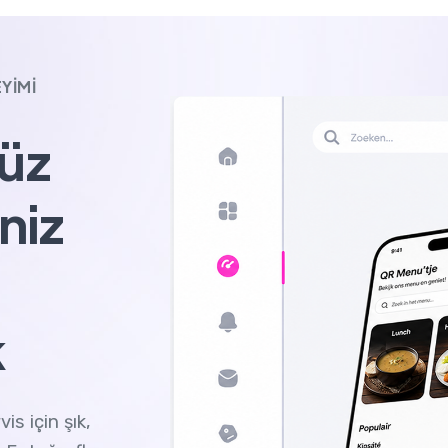
EYIMI
üz
niz
k
s için şık,