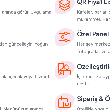
QR Fiyat Li
ü anında görür. Uygulama
Kafeler, barlar,
mükemmel. Her 
Özel Panel
dan güncelleyin. Yoğun
Her şey merkezi:
fotoğraflar ve a
Özelleştiri
emek, içecek veya hizmet
İşletmenize uyg
dostu.
Sipariş &
deal. Menünüzün anında
Özellikle yoğun