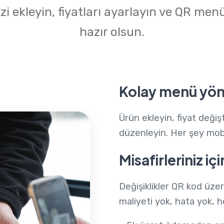
zi ekleyin, fiyatları ayarlayın ve QR me
hazır olsun.
Kolay menü yön
Ürün ekleyin, fiyat değiş
düzenleyin. Her şey mobild
Misafirleriniz i
Değişiklikler QR kod üze
maliyeti yok, hata yok, h