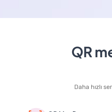
QR men
Daha hızlı se