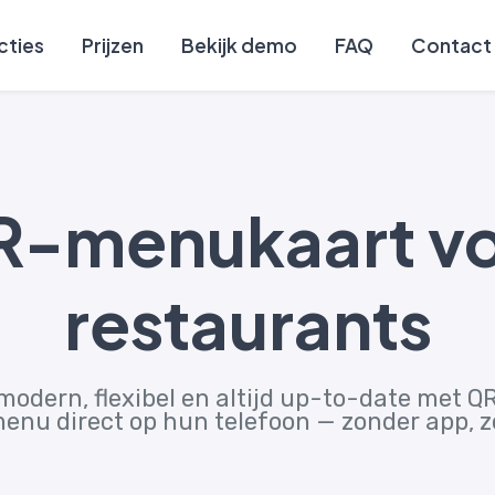
cties
Prijzen
Bekijk demo
FAQ
Contact
-menukaart v
restaurants
odern, flexibel en altijd up-to-date met QR
menu direct op hun telefoon — zonder app, 