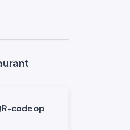
aurant
 QR-code op