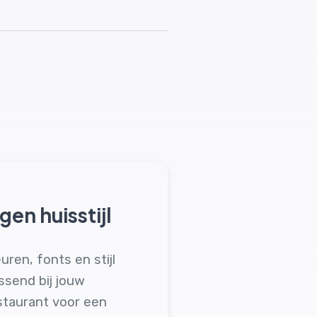
igen huisstijl
euren, fonts en stijl
ssend bij jouw
staurant voor een