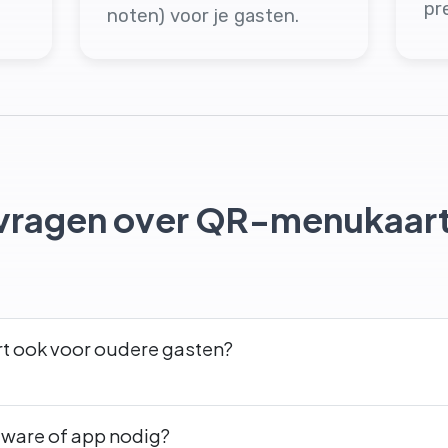
pr
noten) voor je gasten.
vragen over QR-menukaart
t ook voor oudere gasten?
dware of app nodig?