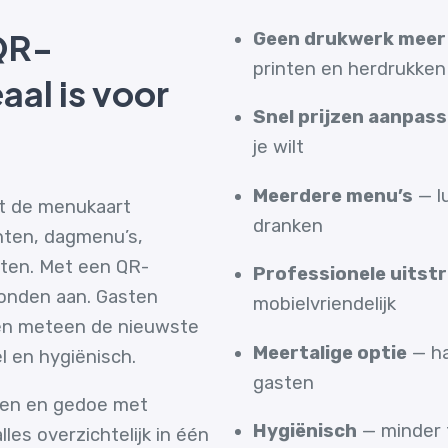
QR-
Geen drukwerk meer
printen en herdrukken
al is voor
Snel prijzen aanpas
je wilt
Meerdere menu’s
— lu
rt de menukaart
dranken
hten, dagmenu’s,
nten. Met een QR-
Professionele uitstr
conden aan. Gasten
mobielvriendelijk
en meteen de nieuwste
Meertalige optie
— ha
l en hygiënisch.
gasten
ten en gedoe met
Hygiënisch
— minder 
les overzichtelijk in één