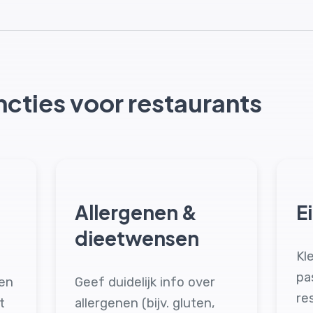
ncties voor restaurants
Allergenen &
E
dieetwensen
Kl
pa
ken
Geef duidelijk info over
re
t
allergenen (bijv. gluten,