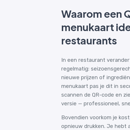
Waarom een 
menukaart idea
restaurants
In een restaurant verande
regelmatig: seizoensgerec
nieuwe prijzen of ingredië
menukaart pas je dit in se
scannen de QR-code en zi
versie — professioneel, sne
Bovendien voorkom je kos
opnieuw drukken. Je hebt al