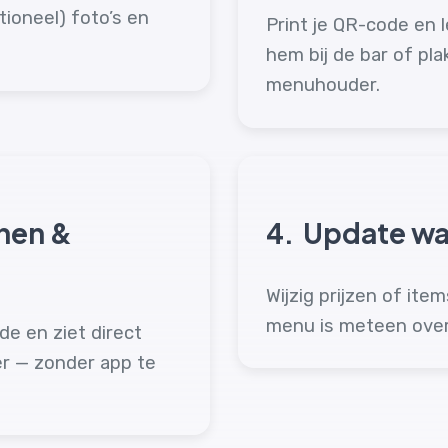
tioneel) foto’s en
Print je QR-code en 
hem bij de bar of pl
menuhouder.
nen &
4.
Update wan
Wijzig prijzen of ite
menu is meteen overa
e en ziet direct
r — zonder app te