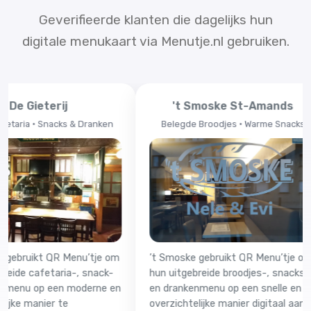
Geverifieerde klanten die dagelijks hun
digitale menukaart via Menutje.nl gebruiken.
erij
't Smoske St-Amands
Snacks & Dranken
Belegde Broodjes • Warme Snacks
t QR Menu’tje om
’t Smoske gebruikt QR Menu’tje om
Wel
taria-, snack-
hun uitgebreide broodjes-, snacks-
leu
een moderne en
en drankenmenu op een snelle en
aan
er te
overzichtelijke manier digitaal aan