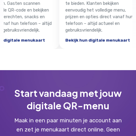
coc
n scannen
te bieden. Klanten bekijken
met
e en bekijken
eenvoudig het volledige menu,
na 
n, snacks en
prijzen en opties direct vanaf hun
gez
elefoon – altijd
telefoon – altijd actueel en
muz
iendelijk.
gebruiksvriendelijk.
Bek
e menukaart
Bekijk hun digitale menukaart
Start vandaag met jouw
digitale QR-menu
Maak in een paar minuten je account aan
en zet je menukaart direct online. Geen