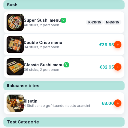
Sushi
Super Sushi menu
V
K €36.95
M €56.95
40 stuks, 2 personen
Double Crisp menu
€39.95
+
34 stuks, 2 personen
Classic Sushi menu
V
€32.95
+
36 stuks, 2 personen
Italiaanse bites
Risotini
€8.00
+
4 Siciliaanse gefrituurde risotto arancini
Test Categorie