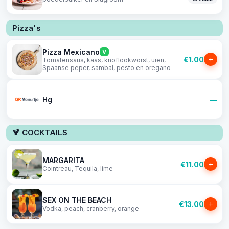
Pizza's
Pizza Mexicano
V
€1.00
+
Tomatensaus, kaas, knoflookworst, uien,
Spaanse peper, sambal, pesto en oregano
Hg
—
🍹 COCKTAILS
MARGARITA
€11.00
+
Cointreau, Tequila, lime
SEX ON THE BEACH
€13.00
+
Vodka, peach, cranberry, orange