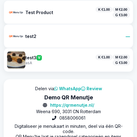
K €1.00
M €2.00
Test Product
G €3.00
test2
—
test3
V
K €1.00
M €2.00
asA
G €3.00
Delen via
WhatsApp
Review
Demo QR Menutje
https://qrmenutje.nl/
Weena 690, 3031 CN Rotterdam
0858006061
Digitaliseer je menukaart in minuten, deel via één QR-
code.
QR Menu’tje laat je razendsnel categorieën en items